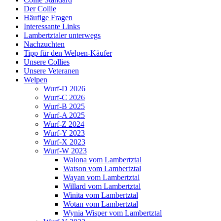
Der Collie
Häufige Fragen
Interessante Links
Lambertztaler unterwegs
Nachzuchten
Tipp für den Welpen-Käufer
Unsere Collies
Unsere Veteranen
Welpen
Wurf-D 2026
Wurf-C 2026
Wurf-B 2025
Wurf-A 2025
Wurf-Z 2024
Wurf-Y 2023
Wurf-X 2023
Wurf-W 2023
Walona vom Lambertztal
Watson vom Lambertztal
Wayan vom Lambertztal
Willard vom Lambertztal
Winita vom Lambertztal
Wotan vom Lambertztal
Wynia Wisper vom Lambertztal