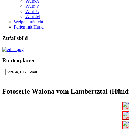
Wurf-X
Wurf-V
Wurf-U
Wurf-M
Welpenaufzucht
Ferien mit Hund
Zufallsbild
Routenplaner
Fotoserie Walona vom Lambertztal (Hünd
Wa
Wa
Wa