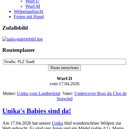
Wurf-U
Wurf-M
Welpenaufzucht
Ferien mit Hund
Zufallsbild
Routenplaner
Wurf-D
vom 17.04.2026
Mutter:
Unika vom Lambertztal
Vater:
Undercover Boss du Clos de
Seawind
Unika's Babies sind da!
Am 17.04.2026 hat unsere
Unika
fünf wunderschöne Welpen zur
Welt gebracht. Es sind vier Jungs und ein Mädel (sable 4:1). Mama