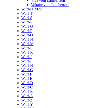
Viva vom Lambertztal
Voltaire vom Lambertztal
Wurf-U 2022
Wurf-T
Wurf-S
Wurf-R
Wurf-Q
Wurf-P
Wurf-O
Wurf-N
Wurf-M
Wurf-L
Wurf-K
Wurf-J
Wurf-I
Wurf-H
Wurf-G
Wurf F
Wurf E
Wurf-D
Wurf-C
Wurf-B
Wurf-A
Wurf-Z
Wurf-Y