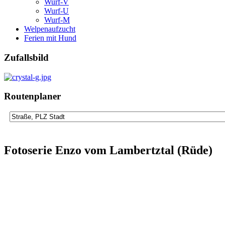
Wurf-V
Wurf-U
Wurf-M
Welpenaufzucht
Ferien mit Hund
Zufallsbild
Routenplaner
Fotoserie Enzo vom Lambertztal (Rüde)