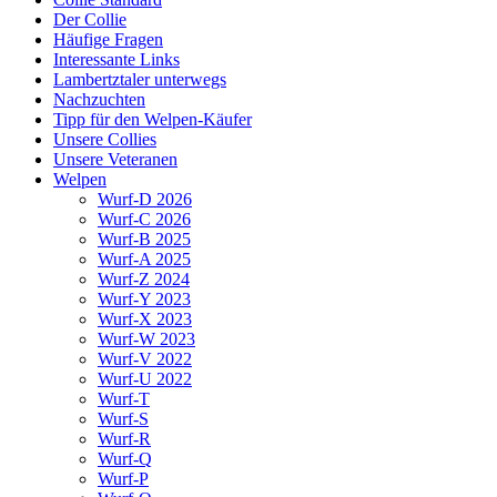
Der Collie
Häufige Fragen
Interessante Links
Lambertztaler unterwegs
Nachzuchten
Tipp für den Welpen-Käufer
Unsere Collies
Unsere Veteranen
Welpen
Wurf-D 2026
Wurf-C 2026
Wurf-B 2025
Wurf-A 2025
Wurf-Z 2024
Wurf-Y 2023
Wurf-X 2023
Wurf-W 2023
Wurf-V 2022
Wurf-U 2022
Wurf-T
Wurf-S
Wurf-R
Wurf-Q
Wurf-P