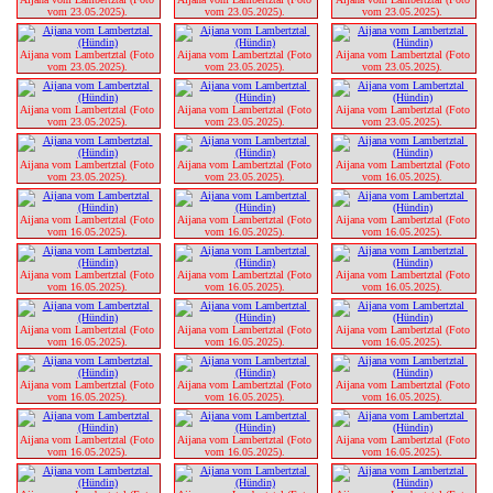
vom 23.05.2025). 
vom 23.05.2025). 
vom 23.05.2025). 
Aijana vom Lambertztal (Foto 
Aijana vom Lambertztal (Foto 
Aijana vom Lambertztal (Foto 
vom 23.05.2025). 
vom 23.05.2025). 
vom 23.05.2025). 
Aijana vom Lambertztal (Foto 
Aijana vom Lambertztal (Foto 
Aijana vom Lambertztal (Foto 
vom 23.05.2025). 
vom 23.05.2025). 
vom 23.05.2025). 
Aijana vom Lambertztal (Foto 
Aijana vom Lambertztal (Foto 
Aijana vom Lambertztal (Foto 
vom 23.05.2025). 
vom 23.05.2025). 
vom 16.05.2025). 
Aijana vom Lambertztal (Foto 
Aijana vom Lambertztal (Foto 
Aijana vom Lambertztal (Foto 
vom 16.05.2025). 
vom 16.05.2025). 
vom 16.05.2025). 
Aijana vom Lambertztal (Foto 
Aijana vom Lambertztal (Foto 
Aijana vom Lambertztal (Foto 
vom 16.05.2025). 
vom 16.05.2025). 
vom 16.05.2025). 
Aijana vom Lambertztal (Foto 
Aijana vom Lambertztal (Foto 
Aijana vom Lambertztal (Foto 
vom 16.05.2025). 
vom 16.05.2025). 
vom 16.05.2025). 
Aijana vom Lambertztal (Foto 
Aijana vom Lambertztal (Foto 
Aijana vom Lambertztal (Foto 
vom 16.05.2025). 
vom 16.05.2025). 
vom 16.05.2025). 
Aijana vom Lambertztal (Foto 
Aijana vom Lambertztal (Foto 
Aijana vom Lambertztal (Foto 
vom 16.05.2025). 
vom 16.05.2025). 
vom 16.05.2025). 