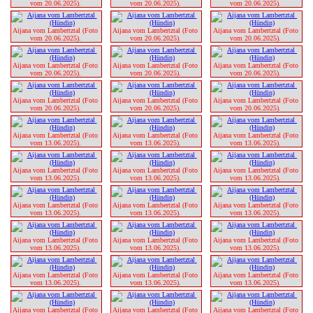
vom 20.06.2025). 
vom 20.06.2025). 
vom 20.06.2025). 
Aijana vom Lambertztal (Foto 
Aijana vom Lambertztal (Foto 
Aijana vom Lambertztal (Foto 
vom 20.06.2025). 
vom 20.06.2025). 
vom 20.06.2025). 
Aijana vom Lambertztal (Foto 
Aijana vom Lambertztal (Foto 
Aijana vom Lambertztal (Foto 
vom 20.06.2025). 
vom 20.06.2025). 
vom 20.06.2025). 
Aijana vom Lambertztal (Foto 
Aijana vom Lambertztal (Foto 
Aijana vom Lambertztal (Foto 
vom 20.06.2025). 
vom 20.06.2025). 
vom 20.06.2025). 
Aijana vom Lambertztal (Foto 
Aijana vom Lambertztal (Foto 
Aijana vom Lambertztal (Foto 
vom 13.06.2025). 
vom 13.06.2025). 
vom 13.06.2025). 
Aijana vom Lambertztal (Foto 
Aijana vom Lambertztal (Foto 
Aijana vom Lambertztal (Foto 
vom 13.06.2025). 
vom 13.06.2025). 
vom 13.06.2025). 
Aijana vom Lambertztal (Foto 
Aijana vom Lambertztal (Foto 
Aijana vom Lambertztal (Foto 
vom 13.06.2025). 
vom 13.06.2025). 
vom 13.06.2025). 
Aijana vom Lambertztal (Foto 
Aijana vom Lambertztal (Foto 
Aijana vom Lambertztal (Foto 
vom 13.06.2025). 
vom 13.06.2025). 
vom 13.06.2025). 
Aijana vom Lambertztal (Foto 
Aijana vom Lambertztal (Foto 
Aijana vom Lambertztal (Foto 
vom 13.06.2025). 
vom 13.06.2025). 
vom 13.06.2025). 
Aijana vom Lambertztal (Foto 
Aijana vom Lambertztal (Foto 
Aijana vom Lambertztal (Foto 