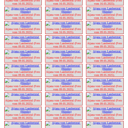
Aijana vom Lambertztal (Foto 
Aijana vom Lambertztal (Foto 
Aijana vom Lambertztal (Foto 
vom 16.05.2025). 
vom 16.05.2025). 
vom 16.05.2025). 
Aijana vom Lambertztal (Foto 
Aijana vom Lambertztal (Foto 
Aijana vom Lambertztal (Foto 
vom 16.05.2025). 
vom 16.05.2025). 
vom 16.05.2025). 
Aijana vom Lambertztal (Foto 
Aijana vom Lambertztal (Foto 
Aijana vom Lambertztal (Foto 
vom 16.05.2025). 
vom 16.05.2025). 
vom 09.05.2025). 
Aijana vom Lambertztal (Foto 
Aijana vom Lambertztal (Foto 
Aijana vom Lambertztal (Foto 
vom 09.05.2025). 
vom 09.05.2025). 
vom 09.05.2025). 
Aijana vom Lambertztal (Foto 
Aijana vom Lambertztal (Foto 
Aijana vom Lambertztal (Foto 
vom 09.05.2025). 
vom 09.05.2025). 
vom 09.05.2025). 
Aijana vom Lambertztal (Foto 
Aijana vom Lambertztal (Foto 
Aijana vom Lambertztal (Foto 
vom 09.05.2025). 
vom 09.05.2025). 
vom 09.05.2025). 
Aijana vom Lambertztal (Foto 
Aijana vom Lambertztal (Foto 
Aijana vom Lambertztal (Foto 
vom 09.05.2025). 
vom 09.05.2025). 
vom 09.05.2025). 
Aijana vom Lambertztal (Foto 
Aijana vom Lambertztal (Foto 
Aijana vom Lambertztal (Foto 
vom 09.05.2025). 
vom 09.05.2025). 
vom 09.05.2025). 
Aijana vom Lambertztal (Foto 
Aijana vom Lambertztal (Foto 
Aijana vom Lambertztal (Foto 
vom 09.05.2025). 
vom 09.05.2025). 
vom 09.05.2025). 