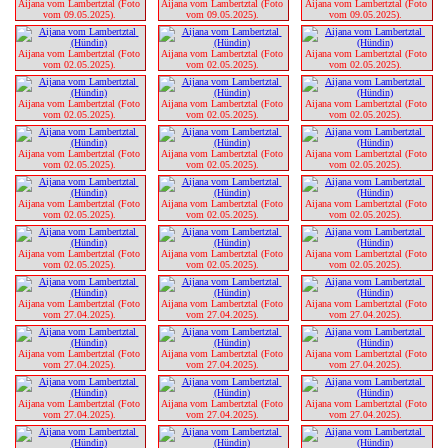
Aijana vom Lambertztal (Foto 
Aijana vom Lambertztal (Foto 
Aijana vom Lambertztal (Foto 
vom 09.05.2025). 
vom 09.05.2025). 
vom 09.05.2025). 
Aijana vom Lambertztal (Foto 
Aijana vom Lambertztal (Foto 
Aijana vom Lambertztal (Foto 
vom 02.05.2025). 
vom 02.05.2025). 
vom 02.05.2025). 
Aijana vom Lambertztal (Foto 
Aijana vom Lambertztal (Foto 
Aijana vom Lambertztal (Foto 
vom 02.05.2025). 
vom 02.05.2025). 
vom 02.05.2025). 
Aijana vom Lambertztal (Foto 
Aijana vom Lambertztal (Foto 
Aijana vom Lambertztal (Foto 
vom 02.05.2025). 
vom 02.05.2025). 
vom 02.05.2025). 
Aijana vom Lambertztal (Foto 
Aijana vom Lambertztal (Foto 
Aijana vom Lambertztal (Foto 
vom 02.05.2025). 
vom 02.05.2025). 
vom 02.05.2025). 
Aijana vom Lambertztal (Foto 
Aijana vom Lambertztal (Foto 
Aijana vom Lambertztal (Foto 
vom 02.05.2025). 
vom 02.05.2025). 
vom 02.05.2025). 
Aijana vom Lambertztal (Foto 
Aijana vom Lambertztal (Foto 
Aijana vom Lambertztal (Foto 
vom 27.04.2025). 
vom 27.04.2025). 
vom 27.04.2025). 
Aijana vom Lambertztal (Foto 
Aijana vom Lambertztal (Foto 
Aijana vom Lambertztal (Foto 
vom 27.04.2025). 
vom 27.04.2025). 
vom 27.04.2025). 
Aijana vom Lambertztal (Foto 
Aijana vom Lambertztal (Foto 
Aijana vom Lambertztal (Foto 
vom 27.04.2025). 
vom 27.04.2025). 
vom 27.04.2025). 