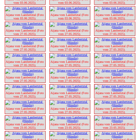
vom 03.06.2025). 
vom 03.06.2025). 
vom 03.06.2025). 
Aijana vom Lambertztal (Foto 
Aijana vom Lambertztal (Foto 
Aijana vom Lambertztal (Foto 
vom 03.06.2025). 
vom 03.06.2025). 
vom 03.06.2025). 
Aijana vom Lambertztal (Foto 
Aijana vom Lambertztal (Foto 
Aijana vom Lambertztal (Foto 
vom 27.05.2025). 
vom 27.05.2025). 
vom 27.05.2025). 
Aijana vom Lambertztal (Foto 
Aijana vom Lambertztal (Foto 
Aijana vom Lambertztal (Foto 
vom 27.05.2025). 
vom 27.05.2025). 
vom 27.05.2025). 
Aijana vom Lambertztal (Foto 
Aijana vom Lambertztal (Foto 
Aijana vom Lambertztal (Foto 
vom 27.05.2025). 
vom 27.05.2025). 
vom 27.05.2025). 
Aijana vom Lambertztal (Foto 
Aijana vom Lambertztal (Foto 
Aijana vom Lambertztal (Foto 
vom 27.05.2025). 
vom 27.05.2025). 
vom 27.05.2025). 
Aijana vom Lambertztal (Foto 
Aijana vom Lambertztal (Foto 
Aijana vom Lambertztal (Foto 
vom 27.05.2025). 
vom 27.05.2025). 
vom 27.05.2025). 
Aijana vom Lambertztal (Foto 
Aijana vom Lambertztal (Foto 
Aijana vom Lambertztal (Foto 
vom 27.05.2025). 
vom 27.05.2025). 
vom 23.05.2025). 
Aijana vom Lambertztal (Foto 
Aijana vom Lambertztal (Foto 
Aijana vom Lambertztal (Foto 
vom 23.05.2025). 
vom 23.05.2025). 
vom 23.05.2025). 
Aijana vom Lambertztal (Foto 
Aijana vom Lambertztal (Foto 
Aijana vom Lambertztal (Foto 