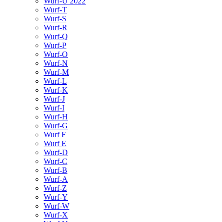
Wurf-U 2022
Wurf-T
Wurf-S
Wurf-R
Wurf-Q
Wurf-P
Wurf-O
Wurf-N
Wurf-M
Wurf-L
Wurf-K
Wurf-J
Wurf-I
Wurf-H
Wurf-G
Wurf F
Wurf E
Wurf-D
Wurf-C
Wurf-B
Wurf-A
Wurf-Z
Wurf-Y
Wurf-W
Wurf-X