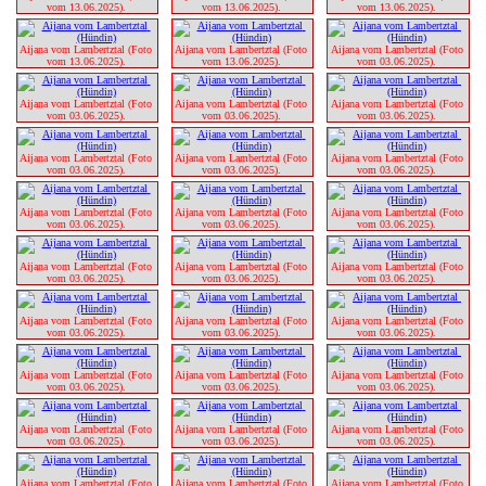
vom 13.06.2025). 
vom 13.06.2025). 
vom 13.06.2025). 
Aijana vom Lambertztal (Foto 
Aijana vom Lambertztal (Foto 
Aijana vom Lambertztal (Foto 
vom 13.06.2025). 
vom 13.06.2025). 
vom 03.06.2025). 
Aijana vom Lambertztal (Foto 
Aijana vom Lambertztal (Foto 
Aijana vom Lambertztal (Foto 
vom 03.06.2025). 
vom 03.06.2025). 
vom 03.06.2025). 
Aijana vom Lambertztal (Foto 
Aijana vom Lambertztal (Foto 
Aijana vom Lambertztal (Foto 
vom 03.06.2025). 
vom 03.06.2025). 
vom 03.06.2025). 
Aijana vom Lambertztal (Foto 
Aijana vom Lambertztal (Foto 
Aijana vom Lambertztal (Foto 
vom 03.06.2025). 
vom 03.06.2025). 
vom 03.06.2025). 
Aijana vom Lambertztal (Foto 
Aijana vom Lambertztal (Foto 
Aijana vom Lambertztal (Foto 
vom 03.06.2025). 
vom 03.06.2025). 
vom 03.06.2025). 
Aijana vom Lambertztal (Foto 
Aijana vom Lambertztal (Foto 
Aijana vom Lambertztal (Foto 
vom 03.06.2025). 
vom 03.06.2025). 
vom 03.06.2025). 
Aijana vom Lambertztal (Foto 
Aijana vom Lambertztal (Foto 
Aijana vom Lambertztal (Foto 
vom 03.06.2025). 
vom 03.06.2025). 
vom 03.06.2025). 
Aijana vom Lambertztal (Foto 
Aijana vom Lambertztal (Foto 
Aijana vom Lambertztal (Foto 
vom 03.06.2025). 
vom 03.06.2025). 
vom 03.06.2025). 
Aijana vom Lambertztal (Foto 
Aijana vom Lambertztal (Foto 
Aijana vom Lambertztal (Foto 