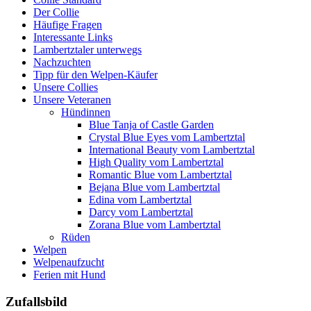
Der Collie
Häufige Fragen
Interessante Links
Lambertztaler unterwegs
Nachzuchten
Tipp für den Welpen-Käufer
Unsere Collies
Unsere Veteranen
Hündinnen
Blue Tanja of Castle Garden
Crystal Blue Eyes vom Lambertztal
International Beauty vom Lambertztal
High Quality vom Lambertztal
Romantic Blue vom Lambertztal
Bejana Blue vom Lambertztal
Edina vom Lambertztal
Darcy vom Lambertztal
Zorana Blue vom Lambertztal
Rüden
Welpen
Welpenaufzucht
Ferien mit Hund
Zufallsbild